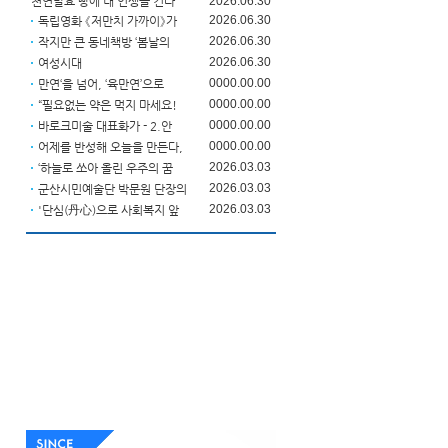
천연발효 빵에 내 인생을 건다
2026.06.30
2026.06.30
독립영화 《저만치 가까이》가
2026.06.30
작지만 큰 동네책방 ‘봄날의
2026.06.30
여성시대
0000.00.00
만연‘을 넘어, ‘육만연’으로
0000.00.00
“필요없는 약은 먹지 마세요!
0000.00.00
바로크미술 대표화가 - 2.안
0000.00.00
어제를 반성해 오늘을 만든다,
2026.03.03
‘하늘로 쏘아 올린 우주의 꿈
2026.03.03
군산시민예술단 박문원 단장의
2026.03.03
'단심(丹心)으로 사회복지 앞