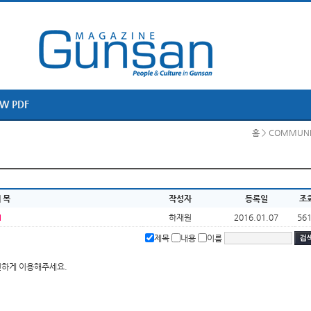
EW PDF
홈 > COMMUN
 목
작성자
등록일
조
하재원
2016.01.07
56
제목
내용
이름
편하게 이용해주세요.