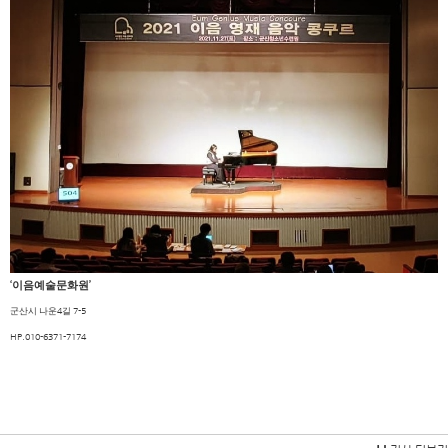
‘
’
이음예술문화원
4
7-5
군산시 나운
길
HP.010-6371-7174