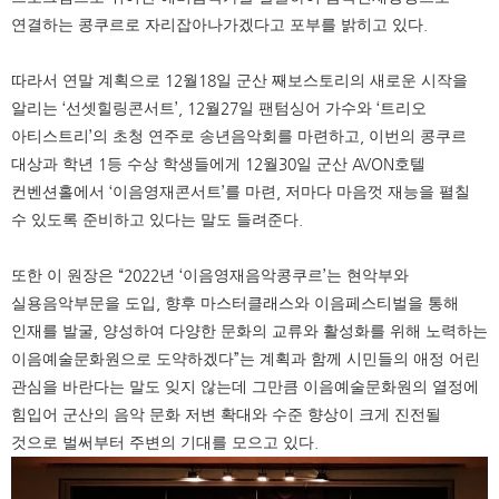
연결하는 콩쿠르로 자리잡아나가겠다고 포부를 밝히고 있다
.
따라서 연말 계획으로
12
월
18
일 군산 째보스토리의 새로운 시작을
알리는
‘
선셋힐링콘서트
’, 12
월
27
일 팬텀싱어 가수와
‘
트리오
아티스트리
’
의 초청 연주로 송년음악회를 마련하고
,
이번의 콩쿠르
대상과 학년
1
등 수상 학생들에게
12
월
30
일 군산
AVON
호텔
컨벤션홀에서
‘
이음영재콘서트
’
를 마련
,
저마다 마음껏 재능을 펼칠
수 있도록 준비하고 있다는 말도 들려준다
.
또한 이 원장은
“2022
년
‘
이음영재음악콩쿠르
’
는 현악부와
실용음악부문을 도입
,
향후 마스터클래스와 이음페스티벌을 통해
인재를 발굴
,
양성하여 다양한 문화의 교류와 활성화를 위해 노력하는
이음예술문화원으로 도약하겠다
”
는 계획과 함께 시민들의 애정 어린
관심을 바란다는 말도 잊지 않는데 그만큼 이음예술문화원의 열정에
힘입어 군산의 음악 문화 저변 확대와 수준 향상이 크게 진전될
것으로 벌써부터 주변의 기대를 모으고 있다
.