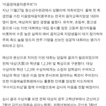
‘
이음영재음악콩쿠르
’
가
지난
11
월
27
일 청소년수련관에서 성황리에 개최되었다
.
올해 첫 회
경연을 가진 이음영재음악콩쿠르는 전국의 음악교육지망생
160
여
명이 참여
,
예상외의 열띤 경쟁을 펼쳤다
.
유치부
,
초등부
,
중고생
등으로 나눈 이번 대회에는 대입 응시를 앞둔 고등부 참가자들을
비롯하여 수준 높은 실력의 예비 음악교육 지망생들이 대거 참가하여
주최 측도 놀랄 정도의 연주 기량을 선보인 성공적 대회라는 평가가
뒤따르고 있다
.
예선과 본선으로 치러진 이번 대회는 당일에 결과가 발표되었으며
전체 대상
(
大賞
)
과 학년별
1,2,3
위 및 특상으로 구분했다
.
대상
수상자와 학년
1,2,3
위 수상자에게는 소정의 장학금이 수여되고
대상과 학년
1
등은 이음 영재 콘서트에 참여하는 특전이 주어진다
.
또한 이음예술문화원에서는 훌륭한 인재를 양성한 지도자에게
‘
우수지도자상
’
을 함께 수여함으로써 감사의 마음을 전할 예정이다
.
심사 결과 수상자를 보면 전체 대상의 경우 고학년부에서 군산여고
2
학년 김민서
(
장희숙 피아노학원
),
저학년부에서는 군산초
3
학년