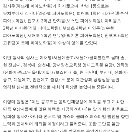
김지우
(
해뜨래 피아노학원
)
가 차지했으며
,
학년
1
등으로는
유치부에서 김건비
(
라라엘 피아노학원
),
회현초
1
학년 김가온
(
홍수진
피아노학원
),
진포초
2
학년 안지율
(
보스턴 피아노학원
),
아리울초
3
학년 이지원
(
리첼 피아노학원
),
부설초
4
학년 이연두
(
심수현
피아노학원
),
서해초
5
학년 변유영
(
박지훈 피아노학원
),
진포초
6
학년
고유담
(
아르떼 피아노학원
)
이 수상의 영예를 안았다
.
이번 행사의 심사는 이채영
(
서울예술고
/
서울대
/
클리블랜드 음대 졸
,
현 전남대
,
경북대
,
순천대
,
강서양천교육청 영재교육원 출강
),
안화영
(
선화예
·
중고
/
서울대
/
예일대
/
보스턴대 졸
,
현 국민대
,
부산대
,
선화예
·
중고
,
계원예고
,
인천예고 출강
)
두 분이 객관성과 공정성을 높인
엄격한 심사로 전반적으로 대회의 위상을 높였다는 중론이다
.
이영미 원장은
“
이번 콩쿠르는 음악인재양성에 목적을 두고 개최한
만큼 수상자들에게 많은 혜택을 제공하려한다
”
는 말과 함께 향후로도
일회성 행사가 아니라 콘서트 및 마스터 클래스 페스티벌 발전을 향한
노력과 연계되어 개최할 예정이라고 들려준다
.
또한 그만큼 알찬
프로그램으로 뛰어난 예비음악가를 발굴하여 음악인재양성으로