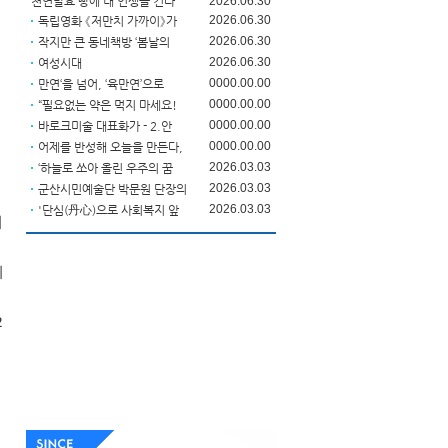
천연발효 빵에 내 인생을 건다
2026.06.30
2026.06.30
독립영화 《저만치 가까이》가
2026.06.30
작지만 큰 동네책방 ‘봄날의
2026.06.30
여성시대
0000.00.00
만연‘을 넘어, ‘육만연’으로
0000.00.00
“필요없는 약은 먹지 마세요!
0000.00.00
바로크미술 대표화가 - 2.안
0000.00.00
어제를 반성해 오늘을 만든다,
2026.03.03
‘하늘로 쏘아 올린 우주의 꿈
2026.03.03
군산시민예술단 박문원 단장의
2026.03.03
'단심(丹心)으로 사회복지 앞
이
회
2