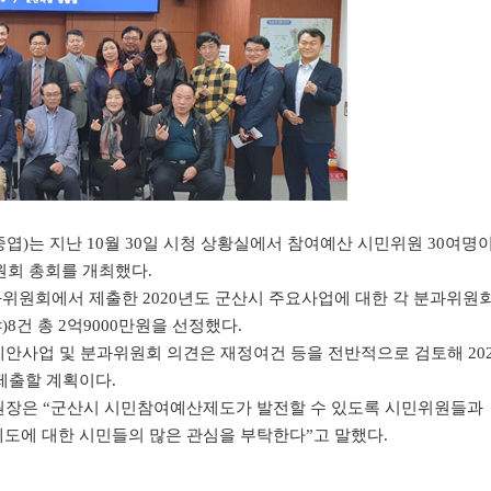
중엽
)
는 지난
10
월
30
일 시청 상황실에서 참여예산 시민위원
30
여명
원회 총회를 개최했다
.
과위원회에서 제출한
2020
년도 군산시 주요사업에 대한 각 분과위원
야
)8
건 총
2
억
9000
만원을 선정했다
.
제안사업 및 분과위원회 의견은 재정여건 등을 전반적으로 검토해
20
제출할 계획이다
.
원장은
“
군산시 시민참여예산제도가 발전할 수 있도록 시민위원들과
도에 대한 시민들의 많은 관심을 부탁한다
”
고 말했다
.