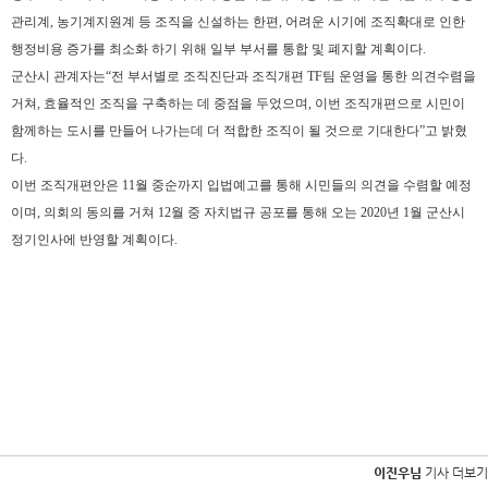
관리계
,
농기계지원계 등 조직을 신설하는 한편
,
어려운 시기에 조직확대로 인한
행정비용 증가를 최소화 하기 위해 일부 부서를 통합 및 폐지할 계획이다
.
군산시 관계자는
“
전 부서별로 조직진단과 조직개편
TF
팀 운영을 통한 의견수렴을
거쳐
,
효율적인 조직을 구축하는 데 중점을 두었으며
,
이번 조직개편으로 시민이
함께하는 도시를 만들어 나가는데 더 적합한 조직이 될 것으로 기대한다
”
고 밝혔
다
.
이번 조직개편안은
11
월 중순까지 입법예고를 통해 시민들의 의견을 수렴할 예정
이며
,
의회의 동의를 거쳐
12
월 중 자치법규 공포를 통해 오는
2020
년
1
월 군산시
정기인사에 반영할 계획이다
.
이진우님
기사 더보기