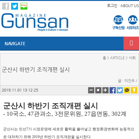
로그인
ABOUT US
NAVIGATE
홈 > ARTICLE > 사회
군산시 하반기 조직개편 실시
글 : 이진우 /
2019.11.01 13:12:25
군산시 하반기 조직개편 실시
-
10
국소
, 47
관과소
, 3
전문위원
, 27
읍면동
, 302
계
군산시는 민선
7
기 시정운영에 새로운 활력을 불어넣고 행정환경변화에 능동적으
로 대처하기 위해
2019
년 하반기 조직개편을 실시한다
.