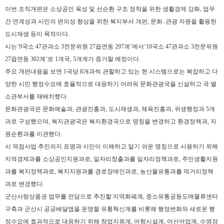
이번 조직개편은 소상공인 육성 및 선순환 구조 정착을 위한 생활경제 강화
,
업무
간 연계성과 시민의 편의성 향상을 위한 복지부서 개편
,
문화
․
관광 자원을 활용한
도시재생 등이 목적이다
.
시는
‘9
국소
47
관과소
3
전문위원
27
읍면동
297
계
’
에서
‘10
국소
47
관과소
3
전문위원
27
읍면동
302
계
’
로
1
개국
, 5
개계가 증가할 예정이다
.
주요 개편내용을 보면
1
국당
8
개과씩 관할하고 있는 현 시스템으로는 복잡하고 다
양한 시민 행정수요에 효율적으로 대응하기 어려워 문화관광국을 신설하고 국 별
소관부서를 재배치했다
.
문화관광국은 문화예술과
,
관광진흥과
,
도시재생과
,
체육진흥과
,
위생행정과
5
개
과로 구성했으며
,
복지관광국은 복지환경국으로 명칭을 변경하고 환경정책과
,
자
원순환과를 이관했다
.
시 역점사업 추진의지 표명과 시민이 이해하고 알기 쉬운 명칭으로 사용하기 위해
지역경제과를 소상공인지원과로
,
일자리창출과를 일자리정책과로
,
주민생활지원
과를 복지정책과로
,
복지지원과를 경로장애인과로
,
농산물유통과를 먹거리정책
과로 변경했다
.
군산사랑상품권 업무를 전담으로 추진할 지역화폐계
,
중소유통공동도매물류센터
구축과 군산시 공공배달앱을 운영할 유통혁신계를 비롯해 행정변화와 새로운 행
정수요에 효과적으로 대응하기 위해 창업지원계
,
어항시설계
,
어선어업계
,
수영장